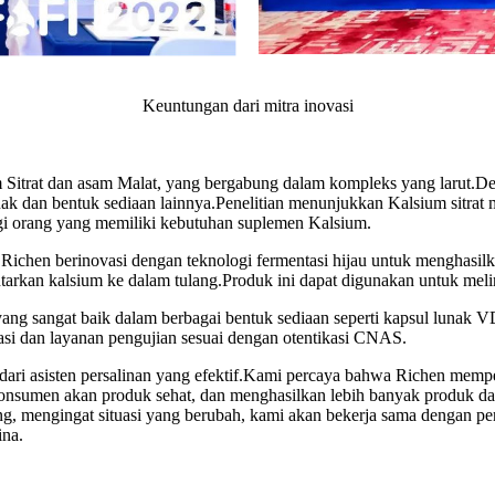
Keuntungan dari mitra inovasi
m Sitrat dan asam Malat, yang bergabung dalam kompleks yang larut.Den
unak dan bentuk sediaan lainnya.Penelitian menunjukkan Kalsium sitrat
agi orang yang memiliki kebutuhan suplemen Kalsium.
chen berinovasi dengan teknologi fermentasi hijau untuk menghasilkan
tarkan kalsium ke dalam tulang.Produk ini dapat digunakan untuk meli
ikasi yang sangat baik dalam berbagai bentuk sediaan seperti kapsul
i dan layanan pengujian sesuai dengan otentikasi CNAS.
l dari asisten persalinan yang efektif.Kami percaya bahwa Richen me
konsumen akan produk sehat, dan menghasilkan lebih banyak produk d
, mengingat situasi yang berubah, kami akan bekerja sama dengan p
ina.