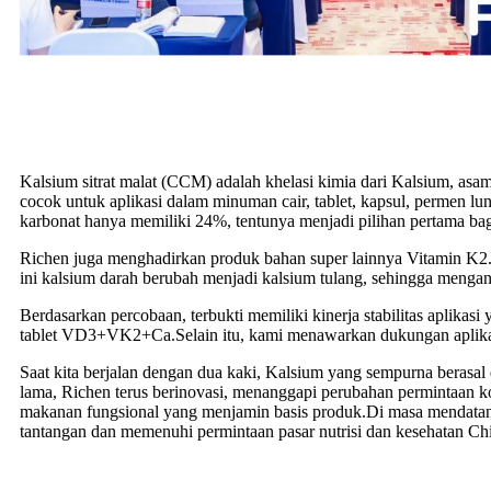
Kalsium sitrat malat (CCM) adalah khelasi kimia dari Kalsium, asa
cocok untuk aplikasi dalam minuman cair, tablet, kapsul, permen l
karbonat hanya memiliki 24%, tentunya menjadi pilihan pertama b
Richen juga menghadirkan produk bahan super lainnya Vitamin K2.Ri
ini kalsium darah berubah menjadi kalsium tulang, sehingga mengan
Berdasarkan percobaan, terbukti memiliki kinerja stabilitas apl
tablet VD3+VK2+Ca.Selain itu, kami menawarkan dukungan aplikas
Saat kita berjalan dengan dua kaki, Kalsium yang sempurna berasa
lama, Richen terus berinovasi, menanggapi perubahan permintaan 
makanan fungsional yang menjamin basis produk.Di masa mendatang
tantangan dan memenuhi permintaan pasar nutrisi dan kesehatan Ch