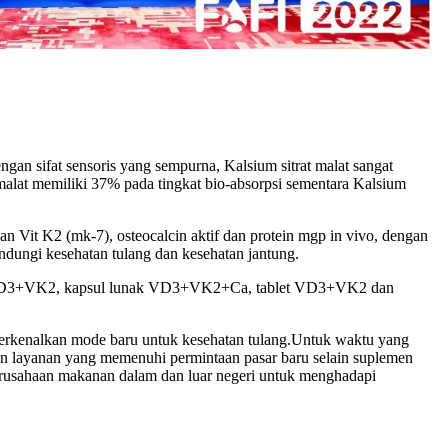
gan sifat sensoris yang sempurna, Kalsium sitrat malat sangat
 malat memiliki 37% pada tingkat bio-absorpsi sementara Kalsium
 Vit K2 (mk-7), osteocalcin aktif dan protein mgp in vivo, dengan
ndungi kesehatan tulang dan kesehatan jantung.
 lunak VD3+VK2, kapsul lunak VD3+VK2+Ca, tablet VD3+VK2 dan
mperkenalkan mode baru untuk kesehatan tulang.Untuk waktu yang
an layanan yang memenuhi permintaan pasar baru selain suplemen
erusahaan makanan dalam dan luar negeri untuk menghadapi