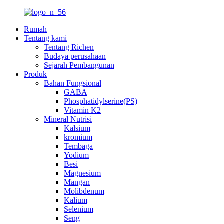
Rumah
Tentang kami
Tentang Richen
Budaya perusahaan
Sejarah Pembangunan
Produk
Bahan Fungsional
GABA
Phosphatidylserine(PS)
Vitamin K2
Mineral Nutrisi
Kalsium
kromium
Tembaga
Yodium
Besi
Magnesium
Mangan
Molibdenum
Kalium
Selenium
Seng